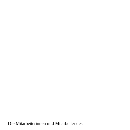
und 12:45 – 16:00 Uhr
Upcycling-
Produkte
Die Mitarbeiterinnen und Mitarbeiter des